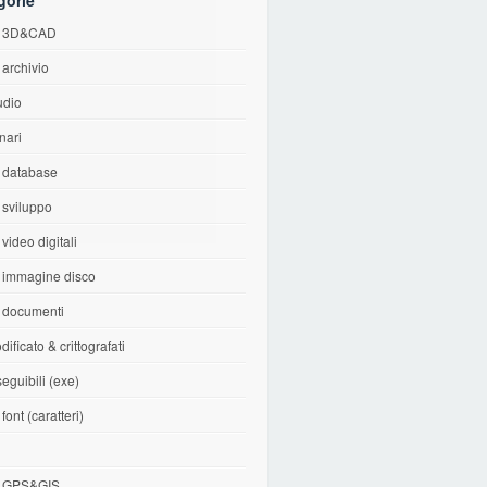
gorie
di 3D&CAD
i archivio
udio
inari
i database
i sviluppo
 video digitali
i immagine disco
i documenti
dificato & crittografati
seguibili (exe)
 font (caratteri)
i
di GPS&GIS