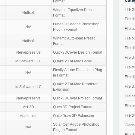
Cate
Format
File 
Winamp Equalizer Preset
Nullsoft
Format
File d
LunarCell Adobe Photoshop
N/A
File a
Plug-in Format
File b
Winamp Auto-load Preset
Nullsoft
Format
File d
Nervepreserve
Quick3DCover Design Format
File d
id Software LLC
Quake 2 For Mac Game
File di
Flexify Adobe Photoshop Plug-
N/A
in Format
File d
Quake 2 For Mac Renderer
File d
id Software LLC
Extension
File co
Nervepreserve
Quick3DCover Project Format
File e
Act-3D
Quest3D Project Format
File di
Apple, Inc.
QuickDraw 3D Extension
Gioch
Solar Cell Adobe Photoshop
N/A
Plug-in Format
File 