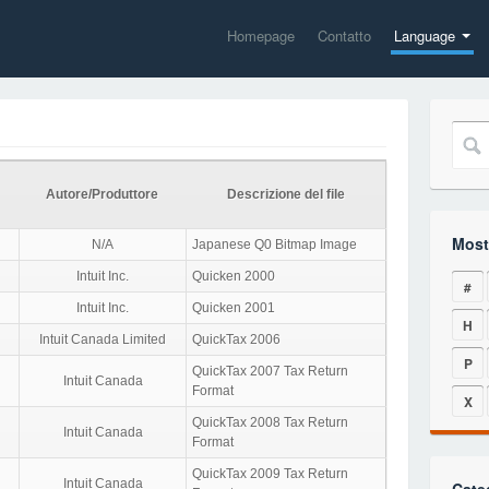
Homepage
Contatto
Language
Autore/Produttore
Descrizione del file
Mostr
N/A
Japanese Q0 Bitmap Image
Intuit Inc.
Quicken 2000
#
Intuit Inc.
Quicken 2001
H
Intuit Canada Limited
QuickTax 2006
P
QuickTax 2007 Tax Return
Intuit Canada
Format
X
QuickTax 2008 Tax Return
Intuit Canada
Format
QuickTax 2009 Tax Return
Intuit Canada