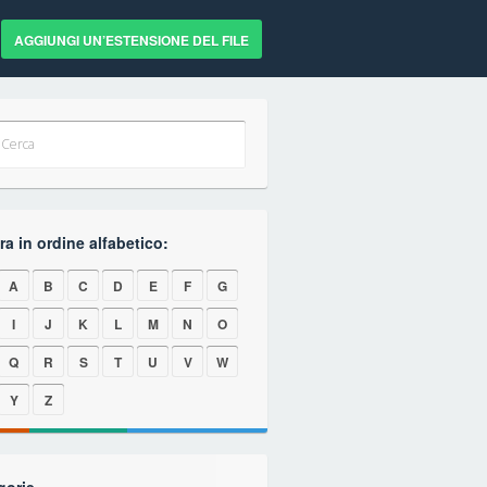
AGGIUNGI UN’ESTENSIONE DEL FILE
a in ordine alfabetico:
A
B
C
D
E
F
G
I
J
K
L
M
N
O
Q
R
S
T
U
V
W
Y
Z