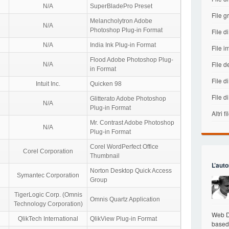
N/A
SuperBladePro Preset
File gr
Melancholytron Adobe
N/A
Photoshop Plug-in Format
File di
N/A
India Ink Plug-in Format
File 
Flood Adobe Photoshop Plug-
File d
N/A
in Format
File di
Intuit Inc.
Quicken 98
File d
Glitterato Adobe Photoshop
N/A
Plug-in Format
Altri fi
Mr. Contrast Adobe Photoshop
N/A
Plug-in Format
Corel WordPerfect Office
Corel Corporation
Thumbnail
L’auto
Norton Desktop Quick Access
Symantec Corporation
Group
TigerLogic Corp. (Omnis
Omnis Quartz Application
Technology Corporation)
Web De
QlikTech International
QlikView Plug-in Format
based 