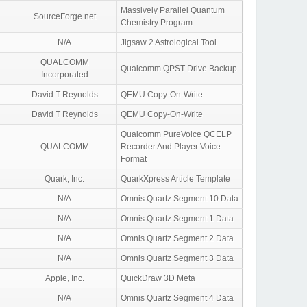
Massively Parallel Quantum
SourceForge.net
Chemistry Program
N/A
Jigsaw 2 Astrological Tool
QUALCOMM
Qualcomm QPST Drive Backup
Incorporated
David T Reynolds
QEMU Copy-On-Write
David T Reynolds
QEMU Copy-On-Write
Qualcomm PureVoice QCELP
QUALCOMM
Recorder And Player Voice
Format
Quark, Inc.
QuarkXpress Article Template
N/A
Omnis Quartz Segment 10 Data
N/A
Omnis Quartz Segment 1 Data
N/A
Omnis Quartz Segment 2 Data
N/A
Omnis Quartz Segment 3 Data
Apple, Inc.
QuickDraw 3D Meta
N/A
Omnis Quartz Segment 4 Data