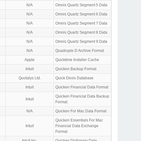
N/A
Omnis Quartz Segment 5 Data
N/A
Omnis Quartz Segment 6 Data
N/A
Omnis Quartz Segment 7 Data
N/A
Omnis Quartz Segment 8 Data
N/A
Omnis Quartz Segment 9 Data
N/A
Quadruple D Archive Format
Apple
Quicktime Installer Cache
Intuit
Quicken Backup Format
Quotalys Ltd.
Quick Devis Database
Intuit
Quicken Financial Data Format
Quicken Financial Data Backup
Intuit
Format
N/A
Quicken For Mac Data Format
Quicken Essentials For Mac
Intuit
Financial Data Exchange
Format
Intuit Inc.
Quicken Dictionary Data