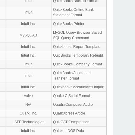
Intuit
QuickBooks Backup Format
QuickBooks Online Bank
Intuit
Statement Format
Intuit Inc.
QuickBooks Printer
MySQL Query Browser Saved
MySQL AB
SQL Query Command
Intuit Inc.
Quickbooks Report Template
Intuit Inc.
QuicBooks Temporary Rebuild
Intuit
QuickBooks Company Format
QuickBooks Accountant
Intuit
Transfer Format
Intuit Inc.
Quickbooks Accountants Import
Valve
Quake C Script Format
N/A
QuadraComposer Audio
Quark, Inc.
QuarkXpress Article
LAFE Technologies
QuikCAT Compressed
Intuit Inc.
Quicken DOS Data