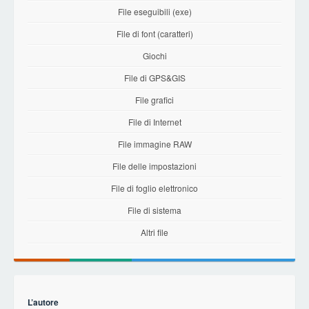
File eseguibili (exe)
File di font (caratteri)
Giochi
File di GPS&GIS
File grafici
File di Internet
File immagine RAW
File delle impostazioni
File di foglio elettronico
File di sistema
Altri file
L’autore