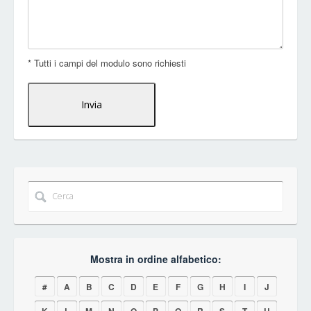
* Tutti i campi del modulo sono richiesti
Mostra in ordine alfabetico:
#
A
B
C
D
E
F
G
H
I
J