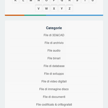
K
L
M
N
O
P
Q
R
S
T
U
V
W
X
Y
Z
Categorie
File di 3D&CAD
File di archivio
File audio
File binari
File di database
File di sviluppo
File di video digitali
File di immagine disco
File di documenti
File codificato & crittografati