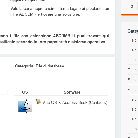
X
Vale la pena approfondire il tema legato ai problemi con
i file ABCDMR e trovare una soluzione.
Cate
cono i file con estensione ABCDMR li puoi trovare qui
File 
ssificate secondo la loro popolarità e sistema operativo.
File d
File a
Categoria:
File di database
File b
File d
File d
OS
Software
File di
Mac OS X Address Book (Contacts)
File d
File d
File co