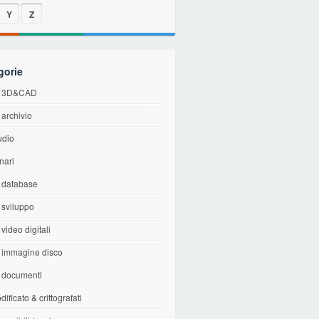
Y
Z
gorie
di 3D&CAD
i archivio
udio
inari
i database
i sviluppo
 video digitali
i immagine disco
i documenti
dificato & crittografati