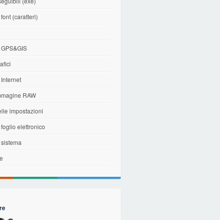
seguibili (exe)
 font (caratteri)
i
di GPS&GIS
afici
 Internet
immagine RAW
elle impostazioni
 foglio elettronico
i sistema
le
re