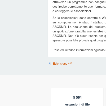
attraverso un programma non adeguato
gestirebbe correttamente quel formato
e correggere le associazioni.
Se le associazioni sono corrette e Win
sul computer non è stato installato
ABCDMR. La risoluzione del problema
un’applicazione gratuita (se esiste) 
ABCDMR. Non c’è alcun rischio per qu
spesso è possibile provare quei program
Possiedi ulteriori informazioni riguard
Estensione ^^^
5 564
estensioni di file