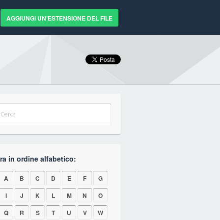
AGGIUNGI UN’ESTENSIONE DEL FILE
a in ordine alfabetico:
A
B
C
D
E
F
G
I
J
K
L
M
N
O
Q
R
S
T
U
V
W