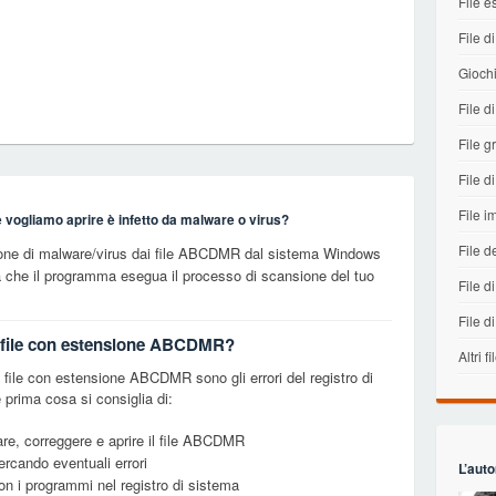
File e
File di
Gioch
File 
File gr
File di
File 
e vogliamo aprire è infetto da malware o virus?
File d
ione di malware/virus dai file ABCDMR dal sistema Windows
a che il programma esegua il processo di scansione del tuo
File di
File d
ei file con estensione ABCDMR?
Altri fi
file con estensione ABCDMR sono gli errori del registro di
prima cosa si consiglia di:
are, correggere e aprire il file ABCDMR
cercando eventuali errori
L’auto
con i programmi nel registro di sistema