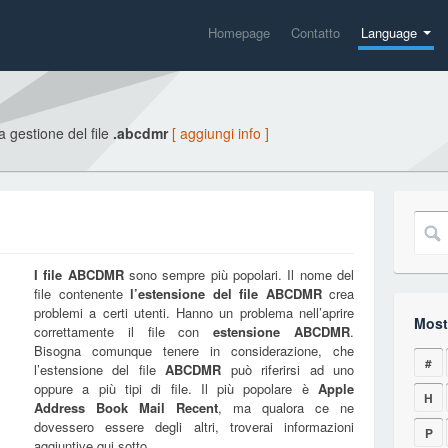
Homepage
Contatto
Language
la gestione del file
.abcdmr
[ aggiungi info ]
I file
ABCDMR
sono sempre più popolari. Il nome del
file contenente
l’estensione del file
ABCDMR
crea
problemi a certi utenti. Hanno un problema nell’aprire
Mostr
correttamente il file con
estensione
ABCDMR
.
Bisogna comunque tenere in considerazione, che
#
l’estensione del file
ABCDMR
può riferirsi ad uno
oppure a più tipi di file. Il più popolare è
Apple
H
Address Book Mail Recent
, ma qualora ce ne
dovessero essere degli altri, troverai informazioni
P
aggiuntive qui sotto.