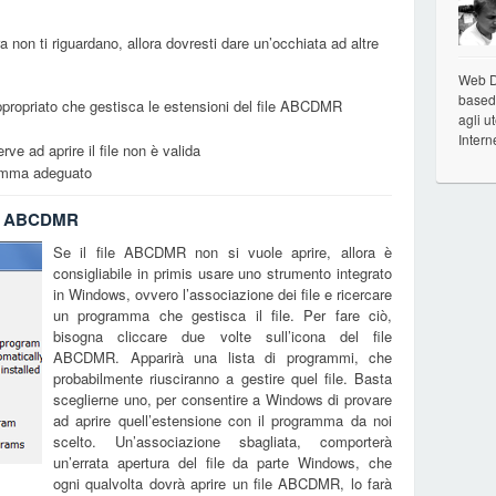
ra non ti riguardano, allora dovresti dare un’occhiata ad altre
Web De
based 
ppropriato che gestisca le estensioni del file ABCDMR
agli u
Intern
rve ad aprire il file non è valida
gramma adeguato
ile ABCDMR
Se il file ABCDMR non si vuole aprire, allora è
consigliabile in primis usare uno strumento integrato
in Windows, ovvero l’associazione dei file e ricercare
un programma che gestisca il file. Per fare ciò,
bisogna cliccare due volte sull’icona del file
ABCDMR. Apparirà una lista di programmi, che
probabilmente riusciranno a gestire quel file. Basta
sceglierne uno, per consentire a Windows di provare
ad aprire quell’estensione con il programma da noi
scelto. Un’associazione sbagliata, comporterà
un’errata apertura del file da parte Windows, che
ogni qualvolta dovrà aprire un file ABCDMR, lo farà