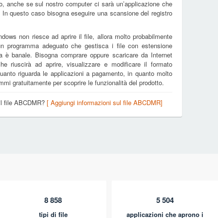
, anche se sul nostro computer ci sarà un’applicazione che
. In questo caso bisogna eseguire una scansione del registro
dows non riesce ad aprire il file, allora molto probabilmente
 un programma adeguato che gestisca i file con estensione
 è banale. Bisogna comprare oppure scaricare da Internet
che riuscirà ad aprire, visualizzare e modificare il formato
anto riguarda le applicazioni a pagamento, in quanto molto
mi gratuitamente per scoprire le funzionalità del prodotto.
o il file ABCDMR?
[ Aggiungi informazioni sul file ABCDMR]
8 858
5 504
tipi di file
applicazioni che aprono i