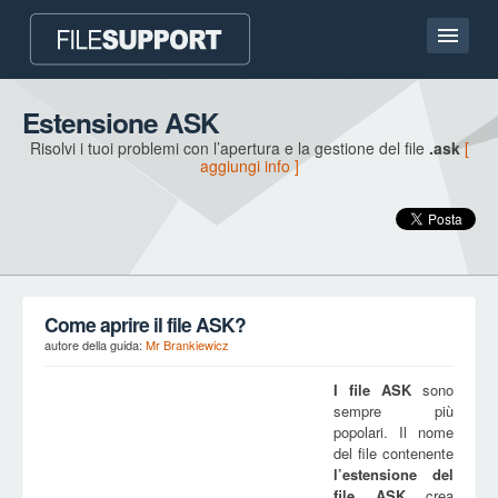
Homepage
Estensione ASK
Risolvi i tuoi problemi con l’apertura e la gestione del file
.ask
[
Contatto
aggiungi info ]
Language
AGGIUNGI UN’ESTENSIONE DEL FILE
Come aprire il file ASK?
autore della guida:
Mr Brankiewicz
I file
ASK
sono
sempre più
popolari. Il nome
del file contenente
l’estensione del
file
ASK
crea