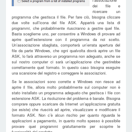
l’associazione
dei file e
ricercare un
programma che gestisca il file. Per fare ciò, bisogna cliccare
due volte sull’icona del file ASK. Apparirà una lista di
programmi, che probabilmente riusciranno a gestire quel file.
Basta sceglierne uno, per consentire a Windows di provare ad
aprire quell’estensione con il programma da noi scelto.
Un’associazione sbagliata, comporterà un’errata apertura del
file da parte Windows, che ogni qualvolta dovrà aprire un file
ASK, lo farà attraverso un programma non adeguato, anche se
sul nostro computer ci sarà un’applicazione che gestirebbe
correttamente quel formato. In questo caso bisogna eseguire
una scansione del registro e correggere le associazioni.
Se le associazioni sono corrette e Windows non riesce ad
aprire il file, allora molto probabilmente sul computer non è
stato installato un programma adeguato che gestisca i file con
estensione ASK. La risoluzione del problema è banale. Bisogna
comprare oppure scaricare da Internet un’applicazione gratuita
(se esiste) che riuscirà ad aprire, visualizzare e modificare il
formato ASK. Non c’è alcun rischio per quanto riguarda le
applicazioni a pagamento, in quanto molto spesso è possibile
provare quei programmi gratuitamente per scoprire le
funzionalità del prodotto.