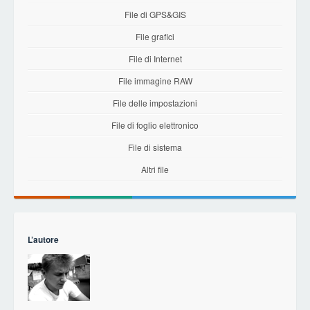
File di GPS&GIS
File grafici
File di Internet
File immagine RAW
File delle impostazioni
File di foglio elettronico
File di sistema
Altri file
L’autore