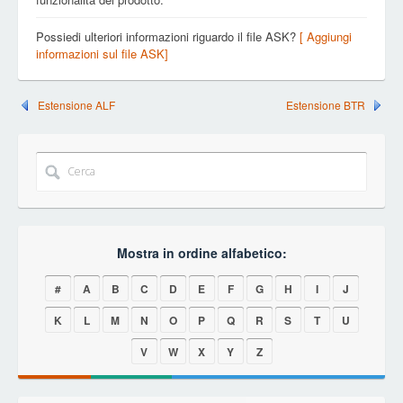
Possiedi ulteriori informazioni riguardo il file ASK?
[ Aggiungi
informazioni sul file ASK]
Estensione ALF
Estensione BTR
Mostra in ordine alfabetico:
#
A
B
C
D
E
F
G
H
I
J
K
L
M
N
O
P
Q
R
S
T
U
V
W
X
Y
Z