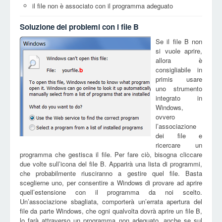
il file non è associato con il programma adeguato
Soluzione dei problemi con i file B
Se il file B non
si vuole aprire,
allora è
consigliabile in
b
primis usare
uno strumento
integrato in
Windows,
ovvero
l’associazione
dei file e
ricercare un
programma che gestisca il file. Per fare ciò, bisogna cliccare
due volte sull’icona del file B. Apparirà una lista di programmi,
che probabilmente riusciranno a gestire quel file. Basta
sceglierne uno, per consentire a Windows di provare ad aprire
quell’estensione con il programma da noi scelto.
Un’associazione sbagliata, comporterà un’errata apertura del
file da parte Windows, che ogni qualvolta dovrà aprire un file B,
lo farà attraverso un programma non adeguato, anche se sul