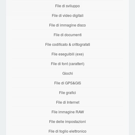
File di sviluppo
File di video digitali
File di immagine disco
File di documenti
File codificato & crittografati
File eseguibili (exe)
File di font (caratteri)
Giochi
File di GPS&GIS
File grafici
File di Internet
File immagine RAW
File delle impostazioni
File di foglio elettronico