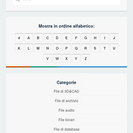
Mostra in ordine alfabetico:
#
A
B
C
D
E
F
G
H
I
J
K
L
M
N
O
P
Q
R
S
T
U
V
W
X
Y
Z
Categorie
File di 3D&CAD
File di archivio
File audio
File binari
File di database