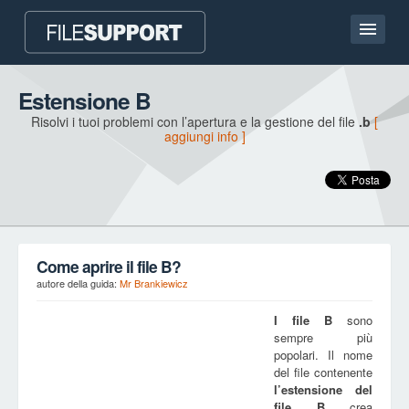
Homepage
Estensione B
Risolvi i tuoi problemi con l’apertura e la gestione del file
.b
[
Contatto
aggiungi info ]
Language
AGGIUNGI UN’ESTENSIONE DEL FILE
Come aprire il file B?
autore della guida:
Mr Brankiewicz
I file
B
sono
sempre più
popolari. Il nome
del file contenente
l’estensione del
file
B
crea