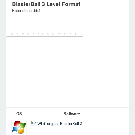
BlasterBall 3 Level Format
Estensione .bb3
Categoria:
Giochi
OS
Software
WildTangent BlasterBall 3