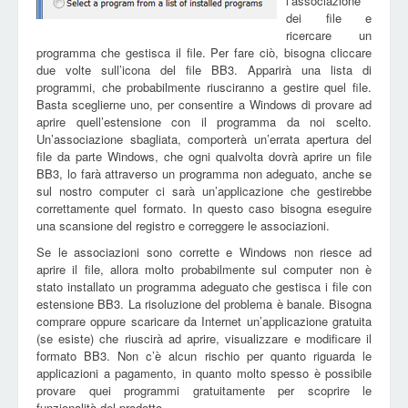
l’associazione
dei file e
ricercare un
programma che gestisca il file. Per fare ciò, bisogna cliccare
due volte sull’icona del file BB3. Apparirà una lista di
programmi, che probabilmente riusciranno a gestire quel file.
Basta sceglierne uno, per consentire a Windows di provare ad
aprire quell’estensione con il programma da noi scelto.
Un’associazione sbagliata, comporterà un’errata apertura del
file da parte Windows, che ogni qualvolta dovrà aprire un file
BB3, lo farà attraverso un programma non adeguato, anche se
sul nostro computer ci sarà un’applicazione che gestirebbe
correttamente quel formato. In questo caso bisogna eseguire
una scansione del registro e correggere le associazioni.
Se le associazioni sono corrette e Windows non riesce ad
aprire il file, allora molto probabilmente sul computer non è
stato installato un programma adeguato che gestisca i file con
estensione BB3. La risoluzione del problema è banale. Bisogna
comprare oppure scaricare da Internet un’applicazione gratuita
(se esiste) che riuscirà ad aprire, visualizzare e modificare il
formato BB3. Non c’è alcun rischio per quanto riguarda le
applicazioni a pagamento, in quanto molto spesso è possibile
provare quei programmi gratuitamente per scoprire le
funzionalità del prodotto.