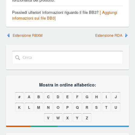
Possiedi ulteriori informazioni riguardo il file BB3?
[ Aggiungi
informazioni sul file BB3]
Estensione RBXM
Estensione RDA
Mostra in ordine alfabetico:
#
A
B
C
D
E
F
G
H
I
J
K
L
M
N
O
P
Q
R
S
T
U
V
W
X
Y
Z