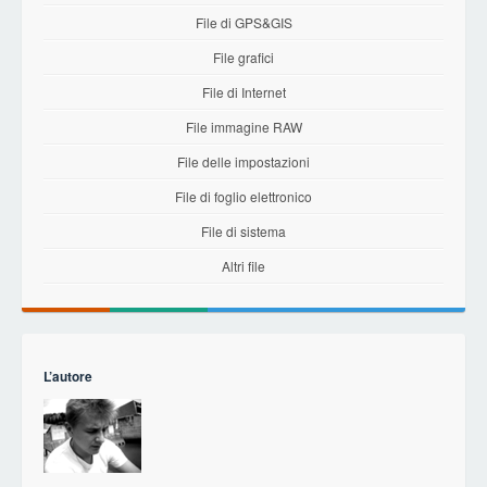
File di GPS&GIS
File grafici
File di Internet
File immagine RAW
File delle impostazioni
File di foglio elettronico
File di sistema
Altri file
L’autore