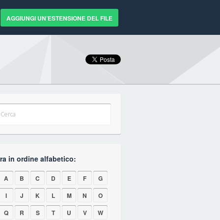
AGGIUNGI UN’ESTENSIONE DEL FILE
a in ordine alfabetico:
A
B
C
D
E
F
G
I
J
K
L
M
N
O
Q
R
S
T
U
V
W