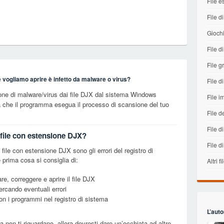
File e
File di
Gioch
File 
File gr
e vogliamo aprire è infetto da malware o virus?
File di
one di malware/virus dai file DJX dal sistema Windows
File 
a che il programma esegua il processo di scansione del tuo
File d
File di
i file con estensione DJX?
File d
ile con estensione DJX sono gli errori del registro di
prima cosa si consiglia di:
Altri fi
re, correggere e aprire il file DJX
cercando eventuali errori
con i programmi nel registro di sistema
L’auto
ra non ti riguardano, allora dovresti dare un’occhiata ad altre