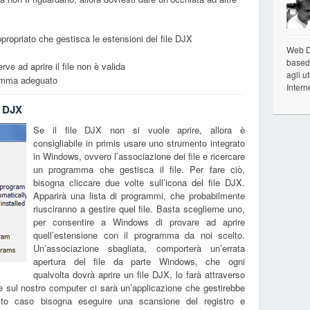
propriato che gestisca le estensioni del file DJX
Web De
based 
rve ad aprire il file non è valida
agli u
gramma adeguato
Intern
e DJX
Se il file DJX non si vuole aprire, allora è
consigliabile in primis usare uno strumento integrato
in Windows, ovvero l’associazione dei file e ricercare
un programma che gestisca il file. Per fare ciò,
bisogna cliccare due volte sull’icona del file DJX.
Apparirà una lista di programmi, che probabilmente
riusciranno a gestire quel file. Basta sceglierne uno,
per consentire a Windows di provare ad aprire
quell’estensione con il programma da noi scelto.
Un’associazione sbagliata, comporterà un’errata
apertura del file da parte Windows, che ogni
qualvolta dovrà aprire un file DJX, lo farà attraverso
sul nostro computer ci sarà un’applicazione che gestirebbe
sto caso bisogna eseguire una scansione del registro e