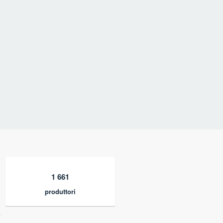
1 661
produttori