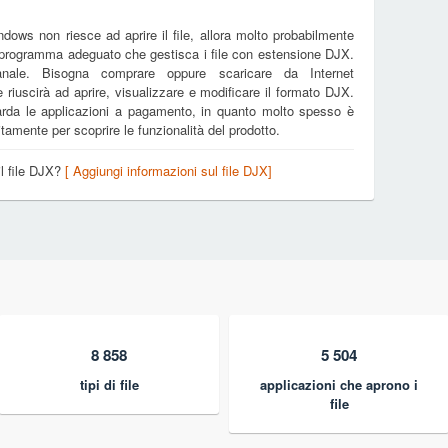
dows non riesce ad aprire il file, allora molto probabilmente
n programma adeguato che gestisca i file con estensione DJX.
nale. Bisogna comprare oppure scaricare da Internet
e riuscirà ad aprire, visualizzare e modificare il formato DJX.
arda le applicazioni a pagamento, in quanto molto spesso è
tamente per scoprire le funzionalità del prodotto.
il file DJX?
[ Aggiungi informazioni sul file DJX]
8 858
5 504
tipi di file
applicazioni che aprono i
file