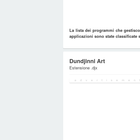
La lista dei programmi che gestiscon
applicazioni sono state classificate
Dundjinni Art
Estensione .djx