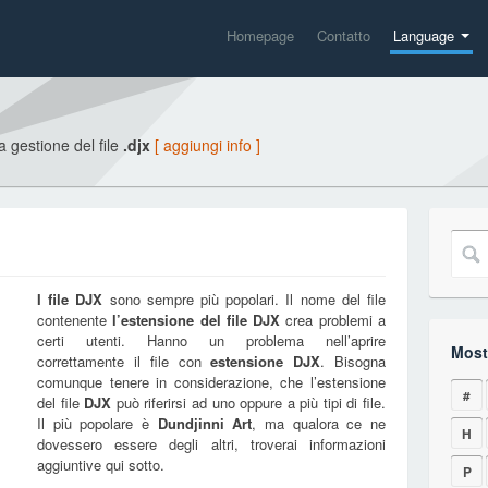
Homepage
Contatto
Language
la gestione del file
.djx
[ aggiungi info ]
I file
DJX
sono sempre più popolari. Il nome del file
contenente
l’estensione del file
DJX
crea problemi a
certi utenti. Hanno un problema nell’aprire
Mostr
correttamente il file con
estensione
DJX
. Bisogna
comunque tenere in considerazione, che l’estensione
#
del file
DJX
può riferirsi ad uno oppure a più tipi di file.
Il più popolare è
Dundjinni Art
, ma qualora ce ne
H
dovessero essere degli altri, troverai informazioni
aggiuntive qui sotto.
P