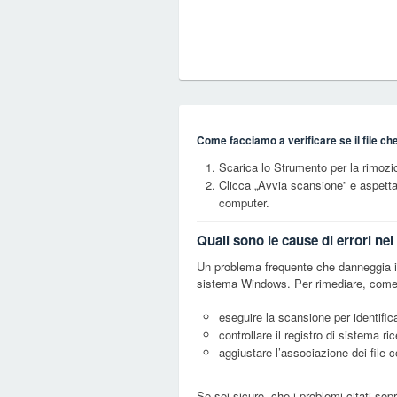
Come facciamo a verificare se il file ch
Scarica lo Strumento per la rimozi
Clicca „Avvia scansione” e aspett
computer.
Quali sono le cause di errori ne
Un problema frequente che danneggia i f
sistema Windows. Per rimediare, come 
eseguire la scansione per identifica
controllare il registro di sistema ri
aggiustare l’associazione dei file 
Se sei sicuro, che i problemi citati sop