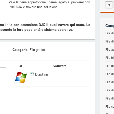
Vale la pena approfondire il tema legato ai problemi con
X
i file DJX e trovare una soluzione.
o i file con estensione DJX li puoi trovare qui sotto. Le
Cate
 secondo la loro popolarità e sistema operativo.
File 
File d
Categoria:
File grafici
File a
File b
OS
Software
File d
File d
Dundjinni
File di
File d
File d
File co