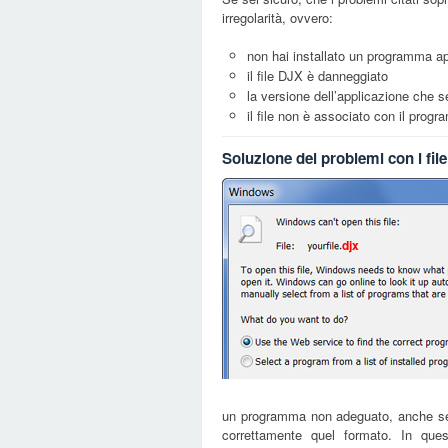
irregolarità, ovvero:
non hai installato un programma ap
il file DJX è danneggiato
la versione dell’applicazione che se
il file non è associato con il pro
Soluzione dei problemi con i fil
djx
un programma non adeguato, anche se 
correttamente quel formato. In que