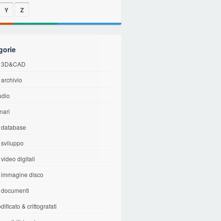
Y
Z
gorie
di 3D&CAD
i archivio
udio
inari
i database
i sviluppo
 video digitali
i immagine disco
i documenti
dificato & crittografati