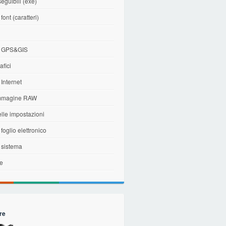
seguibili (exe)
 font (caratteri)
i
di GPS&GIS
afici
 Internet
immagine RAW
elle impostazioni
 foglio elettronico
i sistema
le
re