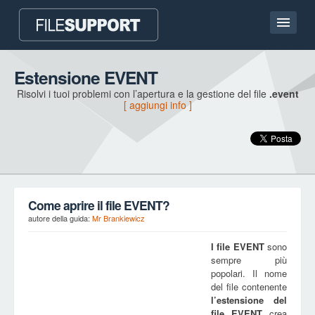
Homepage
Estensione EVENT
Risolvi i tuoi problemi con l’apertura e la gestione del file
.event
Contatto
[ aggiungi info ]
Language
AGGIUNGI UN’ESTENSIONE DEL FILE
Come aprire il file EVENT?
autore della guida:
Mr Brankiewicz
I file
EVENT
sono
sempre più
popolari. Il nome
del file contenente
l’estensione del
file
EVENT
crea