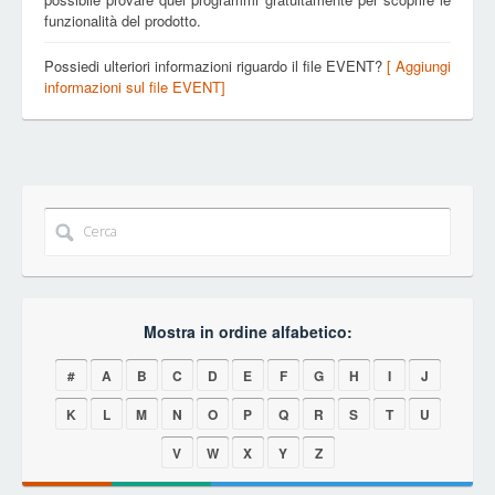
funzionalità del prodotto.
Possiedi ulteriori informazioni riguardo il file EVENT?
[ Aggiungi
informazioni sul file EVENT]
Mostra in ordine alfabetico:
#
A
B
C
D
E
F
G
H
I
J
K
L
M
N
O
P
Q
R
S
T
U
V
W
X
Y
Z