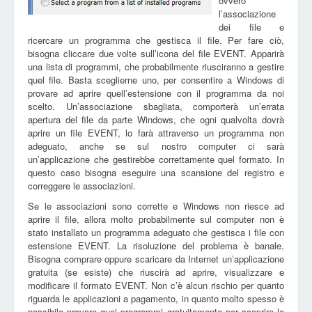
ovvero
l’associazione
dei file e
ricercare un programma che gestisca il file. Per fare ciò,
bisogna cliccare due volte sull’icona del file EVENT. Apparirà
una lista di programmi, che probabilmente riusciranno a gestire
quel file. Basta sceglierne uno, per consentire a Windows di
provare ad aprire quell’estensione con il programma da noi
scelto. Un’associazione sbagliata, comporterà un’errata
apertura del file da parte Windows, che ogni qualvolta dovrà
aprire un file EVENT, lo farà attraverso un programma non
adeguato, anche se sul nostro computer ci sarà
un’applicazione che gestirebbe correttamente quel formato. In
questo caso bisogna eseguire una scansione del registro e
correggere le associazioni.
Se le associazioni sono corrette e Windows non riesce ad
aprire il file, allora molto probabilmente sul computer non è
stato installato un programma adeguato che gestisca i file con
estensione EVENT. La risoluzione del problema è banale.
Bisogna comprare oppure scaricare da Internet un’applicazione
gratuita (se esiste) che riuscirà ad aprire, visualizzare e
modificare il formato EVENT. Non c’è alcun rischio per quanto
riguarda le applicazioni a pagamento, in quanto molto spesso è
possibile provare quei programmi gratuitamente per scoprire le