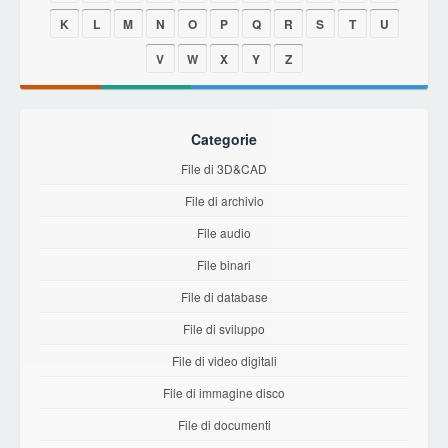
K
L
M
N
O
P
Q
R
S
T
U
V
W
X
Y
Z
Categorie
File di 3D&CAD
File di archivio
File audio
File binari
File di database
File di sviluppo
File di video digitali
File di immagine disco
File di documenti