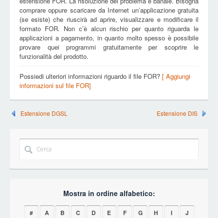
estensione FOR. La risoluzione del problema è banale. Bisogna
comprare oppure scaricare da Internet un’applicazione gratuita
(se esiste) che riuscirà ad aprire, visualizzare e modificare il
formato FOR. Non c’è alcun rischio per quanto riguarda le
applicazioni a pagamento, in quanto molto spesso è possibile
provare quei programmi gratuitamente per scoprire le
funzionalità del prodotto.
Possiedi ulteriori informazioni riguardo il file FOR?
[ Aggiungi
informazioni sul file FOR]
Estensione DGSL
Estensione DIS
Mostra in ordine alfabetico:
#
A
B
C
D
E
F
G
H
I
J