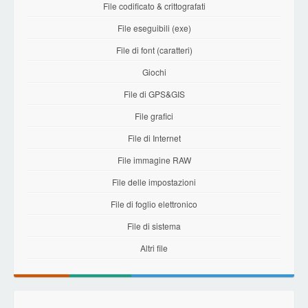
File codificato & crittografati
File eseguibili (exe)
File di font (caratteri)
Giochi
File di GPS&GIS
File grafici
File di Internet
File immagine RAW
File delle impostazioni
File di foglio elettronico
File di sistema
Altri file