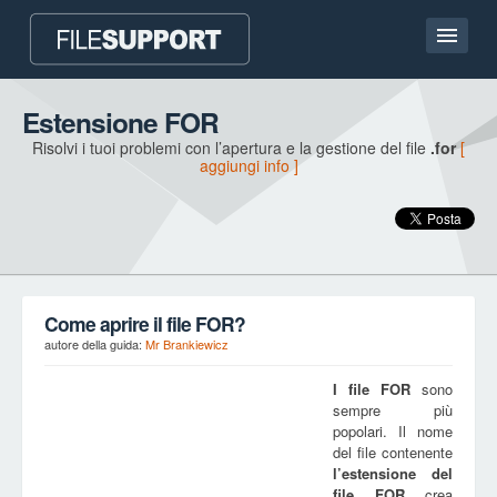
Homepage
Estensione FOR
Risolvi i tuoi problemi con l’apertura e la gestione del file
.for
[
Contatto
aggiungi info ]
Language
AGGIUNGI UN’ESTENSIONE DEL FILE
Come aprire il file FOR?
autore della guida:
Mr Brankiewicz
I file
FOR
sono
sempre più
popolari. Il nome
del file contenente
l’estensione del
file
FOR
crea