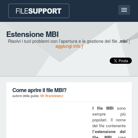
Homepage
Estensione MBI
Risolvi i tuoi problemi con l’apertura e la gestione del file
.mbi
[
Contatto
aggiungi info ]
Language
AGGIUNGI UN’ESTENSIONE DEL FILE
Come aprire il file MBI?
autore della guida:
Mr Brankiewicz
I file
MBI
sono
sempre più
popolari. Il nome
del file contenente
l’estensione del
file
MBI
crea