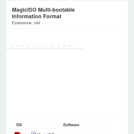
MagicISO Multi-bootable
Information Format
Estensione .mbi
Categoria:
File di immagine disco
OS
Software