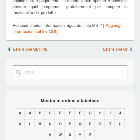
applicazioni a pagamento, in quanto molto spesso è possibile
provare quei programmi gratuitamente per scoprire le
funzionalità del prodotto.
Possiedi ulteriori informazioni riguardo il file MBI?
[ Aggiungi
informazioni sul file MBI]
Estensione GDRIVE
Estensione GI
Mostra in ordine alfabetico:
#
A
B
C
D
E
F
G
H
I
J
K
L
M
N
O
P
Q
R
S
T
U
V
W
X
Y
Z