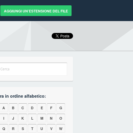
AGGIUNGI UN’ESTENSIONE DEL FILE
a in ordine alfabetico:
A
B
C
D
E
F
G
I
J
K
L
M
N
O
Q
R
S
T
U
V
W