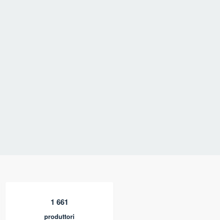
1 661
produttori