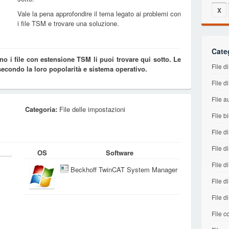
X
Vale la pena approfondire il tema legato ai problemi con
i file TSM e trovare una soluzione.
Cate
o i file con estensione TSM li puoi trovare qui sotto. Le
File 
 secondo la loro popolarità e sistema operativo.
File d
File a
Categoria:
File delle impostazioni
File b
File d
File d
OS
Software
File di
Beckhoff TwinCAT System Manager
File d
File d
File co