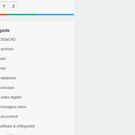
Y
Z
gorie
di 3D&CAD
i archivio
udio
inari
i database
i sviluppo
 video digitali
i immagine disco
i documenti
dificato & crittografati