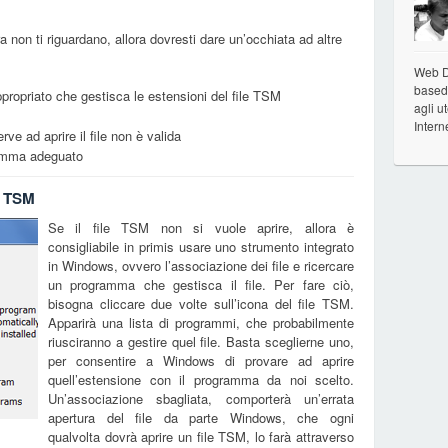
ra non ti riguardano, allora dovresti dare un’occhiata ad altre
Web De
based 
propriato che gestisca le estensioni del file TSM
agli u
Intern
rve ad aprire il file non è valida
gramma adeguato
e TSM
Se il file TSM non si vuole aprire, allora è
consigliabile in primis usare uno strumento integrato
in Windows, ovvero l’associazione dei file e ricercare
un programma che gestisca il file. Per fare ciò,
bisogna cliccare due volte sull’icona del file TSM.
Apparirà una lista di programmi, che probabilmente
riusciranno a gestire quel file. Basta sceglierne uno,
per consentire a Windows di provare ad aprire
quell’estensione con il programma da noi scelto.
Un’associazione sbagliata, comporterà un’errata
apertura del file da parte Windows, che ogni
qualvolta dovrà aprire un file TSM, lo farà attraverso