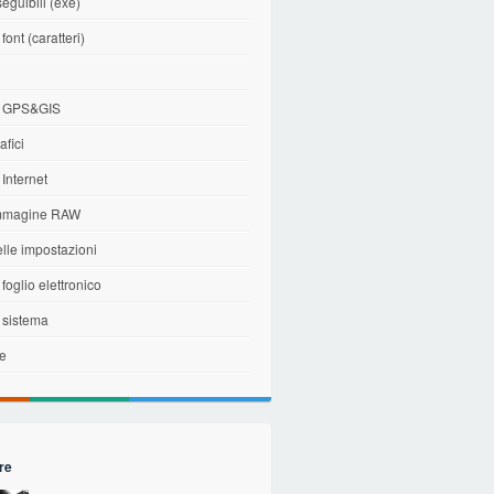
seguibili (exe)
 font (caratteri)
i
di GPS&GIS
afici
 Internet
immagine RAW
elle impostazioni
 foglio elettronico
i sistema
le
re