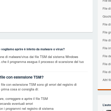
File e
File di
Gioch
File 
File gr
File di
File 
e vogliamo aprire è infetto da malware o virus?
File d
ione di malware/virus dai file TSM dal sistema Windows
a che il programma esegua il processo di scansione del tuo
File di
File d
i file con estensione TSM?
Altri fi
ile con estensione TSM sono gli errori del registro di
prima cosa si consiglia di:
re, correggere e aprire il file TSM
cercando eventuali errori
L’auto
con i programmi nel registro di sistema