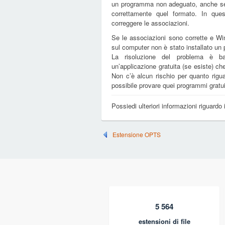
un programma non adeguato, anche se 
correttamente quel formato. In que
correggere le associazioni.
Se le associazioni sono corrette e Win
sul computer non è stato installato u
La risoluzione del problema è ba
un’applicazione gratuita (se esiste) ch
Non c’è alcun rischio per quanto rigu
possibile provare quei programmi gratui
Possiedi ulteriori informazioni riguardo
Estensione OPTS
5 564
estensioni di file