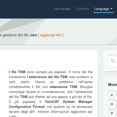
Homepage
Contatto
Language
la gestione del file
.tsm
[ aggiungi info ]
I file
TSM
sono sempre più popolari. Il nome del file
contenente
l’estensione del file
TSM
crea problemi a
certi utenti. Hanno un problema nell’aprire
Mostr
correttamente il file con
estensione
TSM
. Bisogna
comunque tenere in considerazione, che l’estensione
#
del file
TSM
può riferirsi ad uno oppure a più tipi di file.
Il più popolare è
TwinCAT System Manager
H
Configuration Format
, ma qualora ce ne dovessero
essere degli altri, troverai informazioni aggiuntive qui
P
sotto.