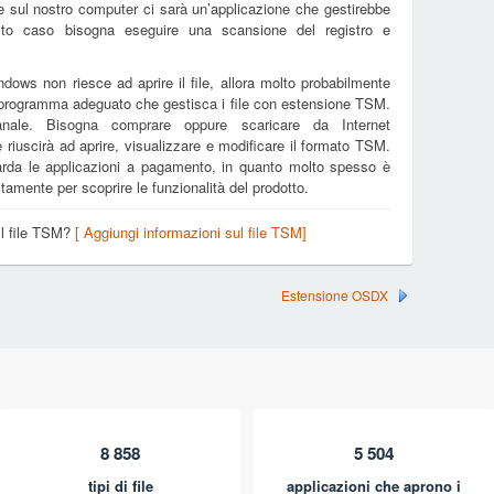
sul nostro computer ci sarà un’applicazione che gestirebbe
sto caso bisogna eseguire una scansione del registro e
dows non riesce ad aprire il file, allora molto probabilmente
n programma adeguato che gestisca i file con estensione TSM.
nale. Bisogna comprare oppure scaricare da Internet
e riuscirà ad aprire, visualizzare e modificare il formato TSM.
arda le applicazioni a pagamento, in quanto molto spesso è
tamente per scoprire le funzionalità del prodotto.
 il file TSM?
[ Aggiungi informazioni sul file TSM]
Estensione OSDX
8 858
5 504
tipi di file
applicazioni che aprono i