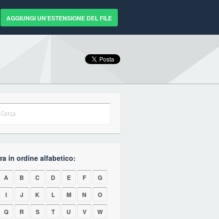
AGGIUNGI UN’ESTENSIONE DEL FILE
a in ordine alfabetico:
A
B
C
D
E
F
G
I
J
K
L
M
N
O
Q
R
S
T
U
V
W