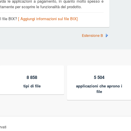
arda le applicazioni a pagamento, in quanto molto spesso è
tamente per scoprire le funzionalità del prodotto.
il file BIX?
[ Aggiungi informazioni sul file BIX]
Estensione B
8 858
5 504
tipi di file
applicazioni che aprono i
file
rvati