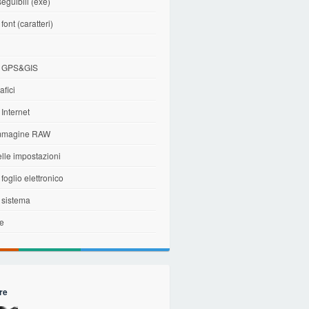
seguibili (exe)
 font (caratteri)
i
di GPS&GIS
afici
 Internet
immagine RAW
elle impostazioni
 foglio elettronico
i sistema
le
re