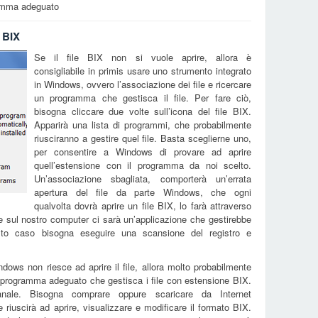
gramma adeguato
e BIX
Se il file BIX non si vuole aprire, allora è
consigliabile in primis usare uno strumento integrato
in Windows, ovvero l’associazione dei file e ricercare
un programma che gestisca il file. Per fare ciò,
bisogna cliccare due volte sull’icona del file BIX.
Apparirà una lista di programmi, che probabilmente
riusciranno a gestire quel file. Basta sceglierne uno,
per consentire a Windows di provare ad aprire
quell’estensione con il programma da noi scelto.
Un’associazione sbagliata, comporterà un’errata
apertura del file da parte Windows, che ogni
qualvolta dovrà aprire un file BIX, lo farà attraverso
sul nostro computer ci sarà un’applicazione che gestirebbe
sto caso bisogna eseguire una scansione del registro e
dows non riesce ad aprire il file, allora molto probabilmente
n programma adeguato che gestisca i file con estensione BIX.
nale. Bisogna comprare oppure scaricare da Internet
e riuscirà ad aprire, visualizzare e modificare il formato BIX.