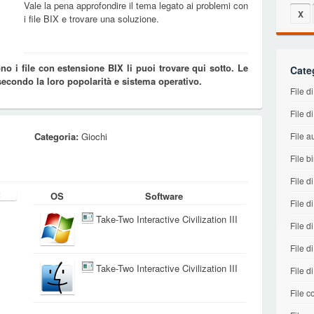
Vale la pena approfondire il tema legato ai problemi con
X
i file BIX e trovare una soluzione.
o i file con estensione BIX li puoi trovare qui sotto. Le
Cate
 secondo la loro popolarità e sistema operativo.
File 
File d
Categoria:
Giochi
File a
File b
File d
OS
Software
File d
Take-Two Interactive Civilization III
File di
File d
Take-Two Interactive Civilization III
File d
File co