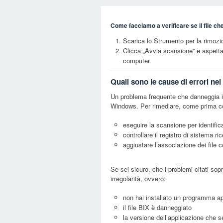
Come facciamo a verificare se il file ch
Scarica lo Strumento per la rimozi
Clicca „Avvia scansione” e aspett
computer.
Quali sono le cause di errori nei
Un problema frequente che danneggia i f
Windows. Per rimediare, come prima cos
eseguire la scansione per identifica
controllare il registro di sistema ri
aggiustare l’associazione dei file 
Se sei sicuro, che i problemi citati sop
irregolarità, ovvero:
non hai installato un programma app
il file BIX è danneggiato
la versione dell’applicazione che se