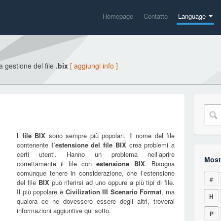
Homepage
Contatto
Language
la gestione del file
.bix
[ aggiungi info ]
I file
BIX
sono sempre più popolari. Il nome del file
contenente
l’estensione del file
BIX
crea problemi a
certi utenti. Hanno un problema nell’aprire
Mostr
correttamente il file con
estensione
BIX
. Bisogna
comunque tenere in considerazione, che l’estensione
#
del file
BIX
può riferirsi ad uno oppure a più tipi di file.
Il più popolare è
Civilization III Scenario Format
, ma
H
qualora ce ne dovessero essere degli altri, troverai
informazioni aggiuntive qui sotto.
P