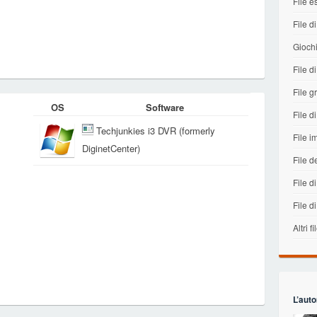
File e
File di
Gioch
File 
File gr
OS
Software
File di
Techjunkies i3 DVR (formerly
File 
DiginetCenter)
File d
File di
File d
Altri fi
L’auto