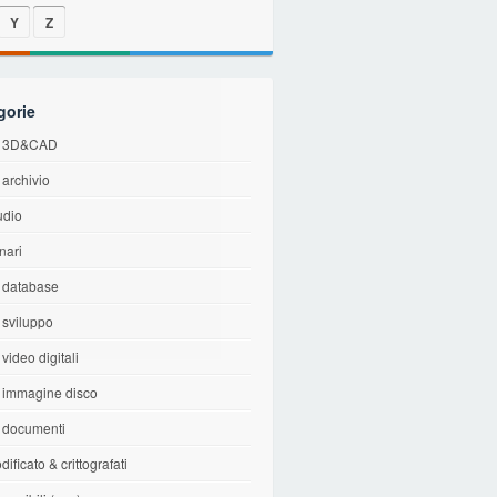
Y
Z
gorie
di 3D&CAD
i archivio
udio
inari
i database
i sviluppo
 video digitali
i immagine disco
i documenti
dificato & crittografati